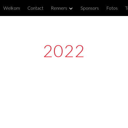
Welkom
Contact
Renners
Sponsors
Fotos
T
ip to main content
Skip to navigat
2022