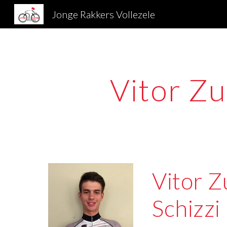
Jonge Rakkers Vollezele
Sk
Vitor Zu
Vitor Z
Schizzi