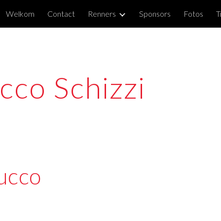
Welkom
Contact
Renners
Sponsors
Fotos
T
ip to main content
Skip to navigat
cco Schizzi
ucco 