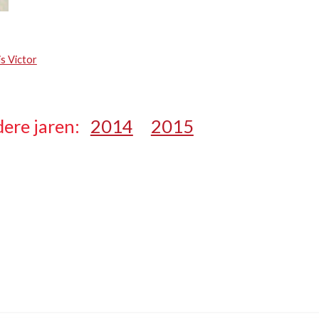
s Victor
ere jaren:   
2014
2015