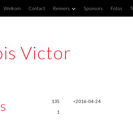
Welkom
Contact
Renners
Sponsors
Fotos
T
ip to main content
Skip to navigat
is Victor
s 
135
<2016-04-24
1