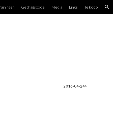
rainingen
Gedragscode
Media
Links
Te koop
ion
2016-04-24>