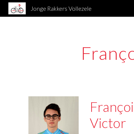
Jonge Rakkers Vollezele
Sk
Franço
Françoi
Victor