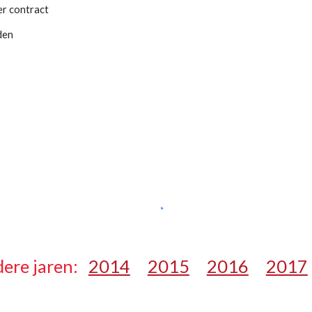
er contract
den
ere jaren:   
2014
2015
2016
2017