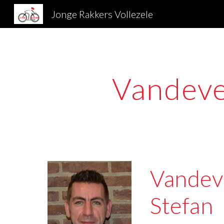
Jonge Rakkers Vollezele
Sk
Vandeve
Vandeve
Stefan