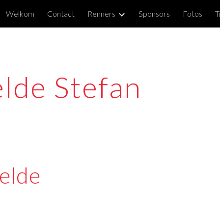
Welkom
Contact
Renners
Sponsors
Fotos
T
ip to main content
Skip to navigat
lde Stefan
lde 