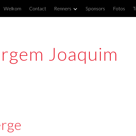
Welkom
Contact
Renners
Sponsors
Fotos
T
ip to main content
Skip to navigat
ergem Joaquim
erge