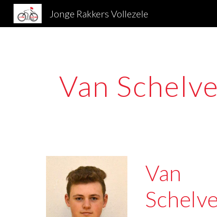
Jonge Rakkers Vollezele
Sk
Van Schelv
Van 
Schelv