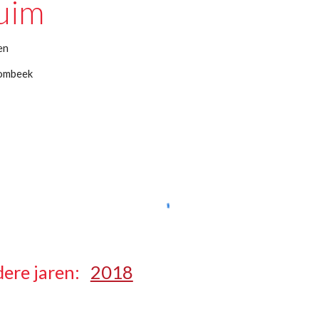
uim
en
Lombeek
ere jaren:   
2018