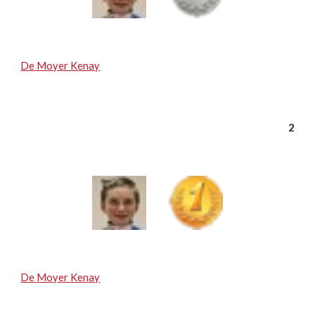
De Moyer Kenay
2
De Moyer Kenay