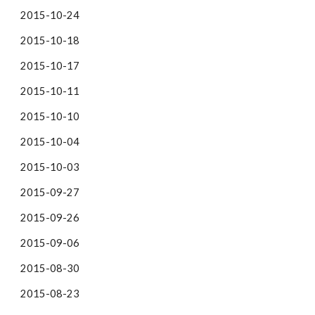
2015-10-24
2015-10-18
2015-10-17
2015-10-11
2015-10-10
2015-10-04
2015-10-03
2015-09-27
2015-09-26
2015-09-06
2015-08-30
2015-08-23