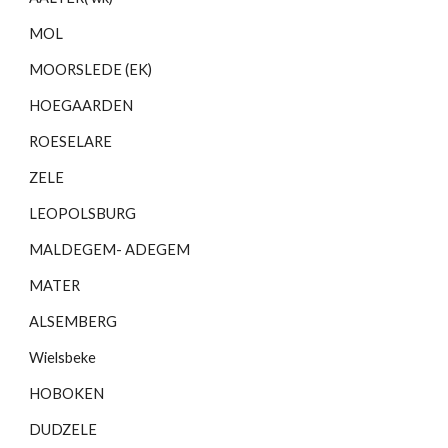
MOL
MOORSLEDE (EK)
HOEGAARDEN
ROESELARE
ZELE
LEOPOLSBURG
MALDEGEM- ADEGEM
MATER
ALSEMBERG
Wielsbeke
HOBOKEN
DUDZELE