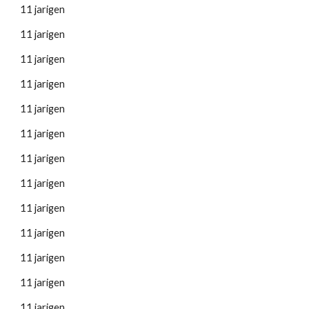
11 jarigen
11 jarigen
11 jarigen
11 jarigen
11 jarigen
11 jarigen
11 jarigen
11 jarigen
11 jarigen
11 jarigen
11 jarigen
11 jarigen
11 jarigen