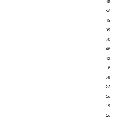
48
66
45
35
50
48
42
18
58
23
16
19
16