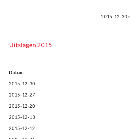
2015-12-30>
Uitslagen 2015
Datum
2015-12-30
2015-12-27
2015-12-20
2015-12-13
2015-12-12