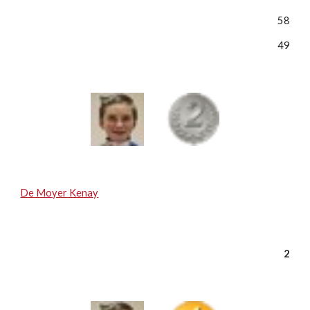
58
49
De Moyer Kenay
2