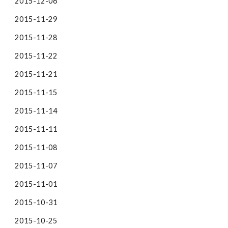
2015-12-06
2015-11-29
2015-11-28
2015-11-22
2015-11-21
2015-11-15
2015-11-14
2015-11-11
2015-11-08
2015-11-07
2015-11-01
2015-10-31
2015-10-25