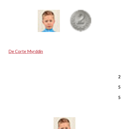
De Corte Myrddin
2
5
5