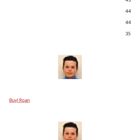
44
44
35
Buyl Roan