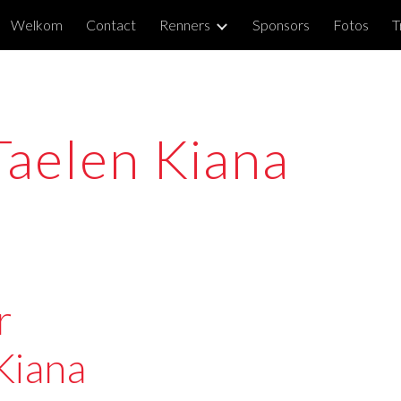
Welkom
Contact
Renners
Sponsors
Fotos
T
ip to main content
Skip to navigat
Taelen Kiana
 
Kiana