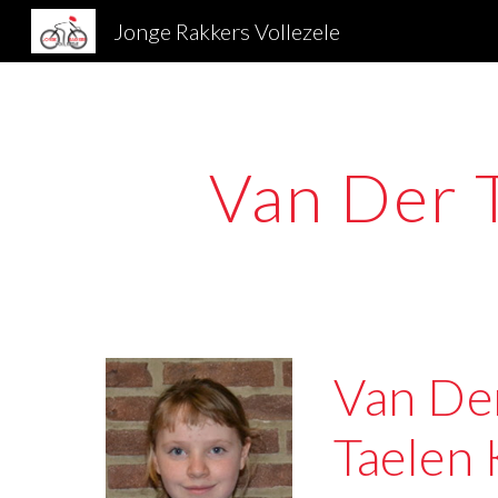
Jonge Rakkers Vollezele
Sk
Van Der 
Van Der
Taelen 