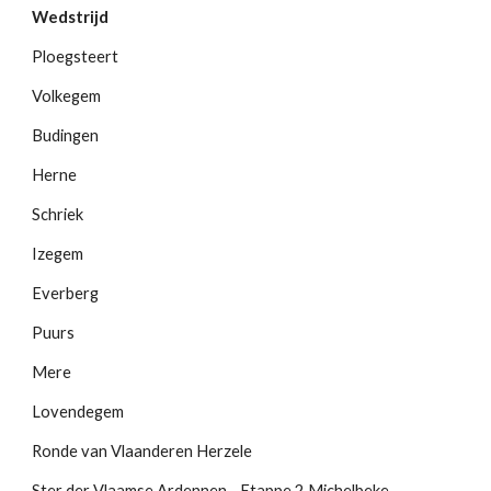
Wedstrijd
Ploegsteert
Volkegem
Budingen
Herne
Schriek
Izegem
Everberg
Puurs
Mere
Lovendegem
Ronde van Vlaanderen Herzele
Ster der Vlaamse Ardennen - Etappe 2 Michelbeke